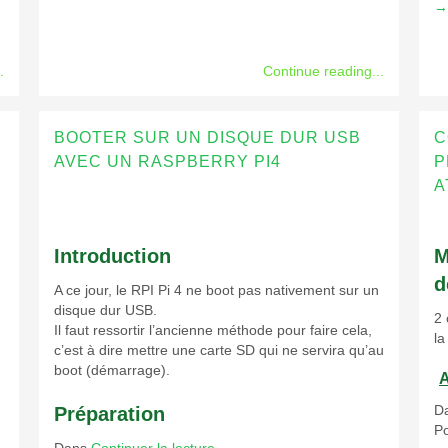
→
.
Continue reading...
BOOTER SUR UN DISQUE DUR USB
C
AVEC UN RASPBERRY PI4
P
A
Introduction
M
d
A ce jour, le RPI Pi 4 ne boot pas nativement sur un
disque dur USB.
2 
Il faut ressortir l’ancienne méthode pour faire cela,
la
c’est à dire mettre une carte SD qui ne servira qu’au
boot (démarrage).
A
Da
Préparation
Po