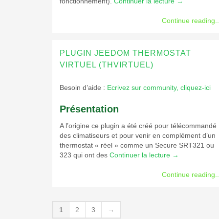
fonctionnement).
Continuer la lecture
→
Continue reading..
PLUGIN JEEDOM THERMOSTAT
VIRTUEL (THVIRTUEL)
Besoin d’aide :
Ecrivez sur community, cliquez-ici
Présentation
A l’origine ce plugin a été créé pour télécommandé
des climatiseurs et pour venir en complément d’un
thermostat « réel » comme un Secure SRT321 ou
323 qui ont des
Continuer la lecture
→
Continue reading..
1
2
3
→