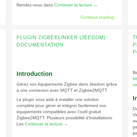
Rendez-vous dans
Continuer la lecture
→
.
Continue reading...
PLUGIN ZIGBEELINKER (JEEDOM) :
T
DOCUMENTATION
P
P
Be
Introduction
ht
Gérez vos équipements Zigbee dans Jeedom grâce
vi
à une connexion avec MQTT et Zigbee2MQTT.
I
Le plugin vous aide à installer une solution
complète pour gérer et intégrer facilement vos
Da
équipements compatibles avec l’outil gratuit
Vi
Zigbee2MQTT. Plusieurs possibilité d’installations.
av
Les
Continuer la lecture
→
pa
pe