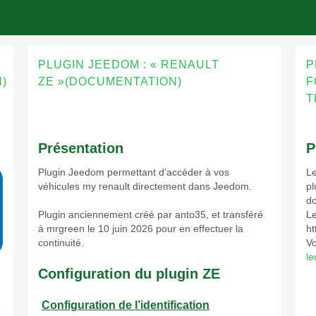
PLUGIN JEEDOM : « RENAULT
P
)
ZE »(DOCUMENTATION)
F
T
Présentation
P
Plugin Jeedom permettant d’accéder à vos
Le
véhicules my renault directement dans Jeedom.
pl
do
Plugin anciennement créé par anto35, et transféré
Le
à mrgreen le 10 juin 2026 pour en effectuer la
ht
continuité.
Vo
le
Configuration du plugin ZE
Configuration de l’identification
e